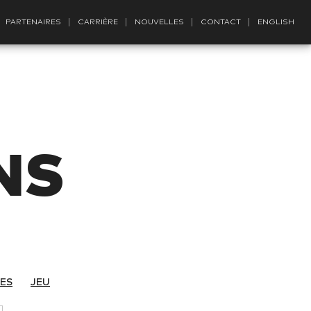
PARTENAIRES
CARRIÈRE
NOUVELLES
CONTACT
ENGLISH
NS
ES
JEU