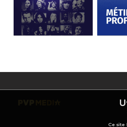
Personnalités - Lumière
Métiers 
sur...
Série docume
Série documentaire
U
Ce site 