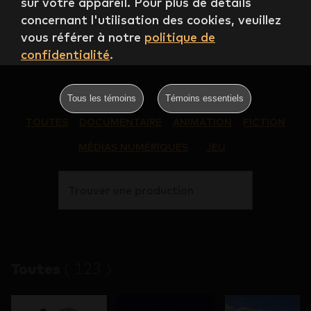
sur votre appareil. Pour plus de détails
concernant l'utilisation des cookies, veuillez
vous référer à notre
politique de
confidentialité
.
Tous les témoins
Témoins essentiels
TOUTES
DOCUMENTAIRE
ANIMATION
FICTION
MÉDIAS NUMÉRIQUES
JEU
Trouver une production
Toutes
(
123
)