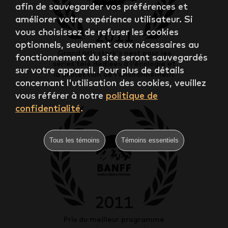
afin de sauvegarder vos préférences et
améliorer votre expérience utilisateur. Si
2011
vous choisissez de refuser les cookies
optionnels, seulement ceux nécessaires au
Grand prix stork's nest pour les
fonctionnement du site seront sauvegardés
séries télé dédiées à l'écologie et
sur votre appareil. Pour plus de détails
la protection de l'environnement
concernant l'utilisation des cookies, veuillez
vous référer à notre
politique de
confidentialité
.
Tous les témoins
Témoins essentiels
2011
Prix du meilleur programme