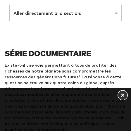
Aller directement à la section:
SÉRIE DOCUMENTAIRE
Existe-t-il une voie permettant à tous de profiter des
richesses de notre planète sans compromettre les
ressources des générations futures? La réponse à cette
question se trouve aux quatre coins du globe, auprès
d'hommes et de femmes qui ont réussi à créer de
nouveaux modèles de développement économique.
Innovateurs, ils ont décidé d'emprunter une nouvelle voie
pour une croissance durable et soutenable, pour l'homme
comme pour la planète. Ils sont agriculteurs, chimistes ou
architectes, médecins, commerçants ou banquiers… Loin
de tout militantisme écologique ou politique, ils sont
avant tout des entrepreneurs.