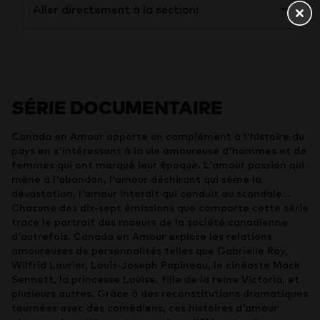
Aller directement à la section:
SÉRIE DOCUMENTAIRE
Canada en Amour apporte un complément à l'histoire du
pays en s'intéressant à la vie amoureuse d'hommes et de
femmes qui ont marqué leur époque. L'amour passion qui
mène à l'abandon, l'amour déchirant qui sème la
dévastation, l'amour interdit qui conduit au scandale...
Chacune des dix-sept émissions que comporte cette série
trace le portrait des moeurs de la société canadienne
d'autrefois. Canada en Amour explore les relations
amoureuses de personnalités telles que Gabrielle Roy,
Wilfrid Laurier, Louis-Joseph Papineau, le cinéaste Mack
Sennett, la princesse Louise, fille de la reine Victoria, et
plusieurs autres. Grâce à des reconstitutions dramatiques
tournées avec des comédiens, ces histoires d'amour