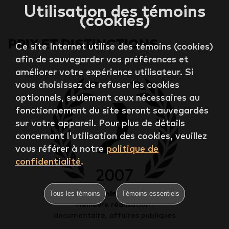
Utilisation des témoins
(cookies)
PRIX ET DISTINCTIONS
Ce site Internet utilise des témoins (cookies)
afin de sauvegarder vos préférences et
améliorer votre expérience utilisateur. Si
vous choisissez de refuser les cookies
optionnels, seulement ceux nécessaires au
fonctionnement du site seront sauvegardés
sur votre appareil. Pour plus de détails
concernant l'utilisation des cookies, veuillez
vous référer à notre
politique de
confidentialité
.
2007
Nomination
Tous les témoins
Témoins essentiels
Meilleure réalisation :
documentaire, affaires publiques