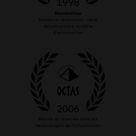
1998
Nomination
Meilleure réalisation : série
documentaire ou série
d’information
2006
Mérite du français dans les
technologies de l’information