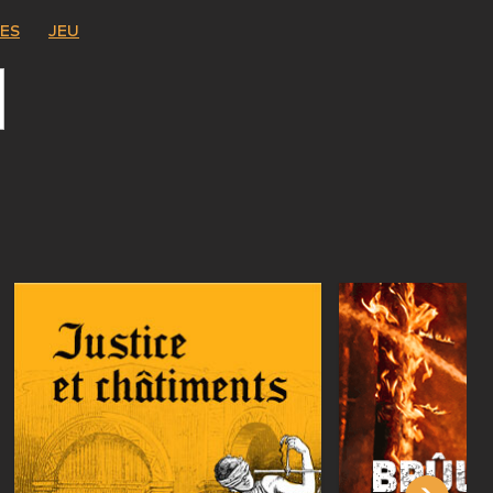
ES
JEU