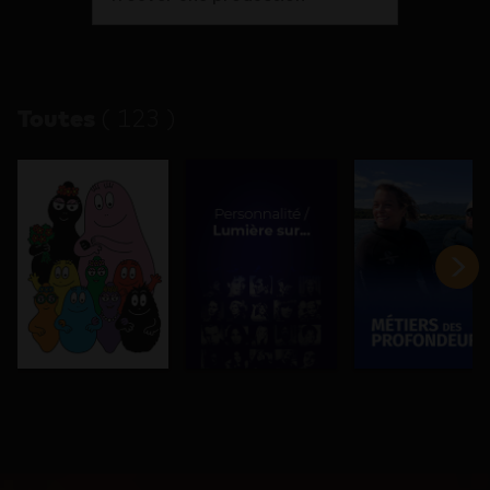
Toutes
(
123
)