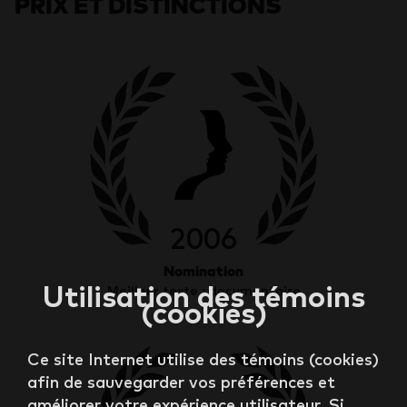
PRIX ET DISTINCTIONS
2006
Nomination
Utilisation des témoins
Meilleur texte : documentaire
(cookies)
Ce site Internet utilise des témoins (cookies)
afin de sauvegarder vos préférences et
améliorer votre expérience utilisateur. Si