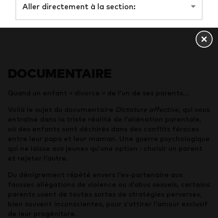
Aller directement à la section:
DOCUMENTAIRE
Quand un enfant « divorce » de l’un de ses parents…
Voilà le sujet du documentaire
Dictature affective
, qui vous
entraîne dans la triste réalité de l’aliénation parentale,
où des enfants sont déchirés dans des conflits féroces
entre leur papa et leur maman. Une guerre psychologique
qui ne laisse aux jeunes qu’une option : choisir un parent
et rejeter l’autre.
Du dénigrement répété envers l’ex-partenaire aux
fausses allégations de violence ou d’abus sexuels, certains
parents usent de toutes sortes de stratégies perverses,
bien souvent inconscientes, pour s’attirer l’amour exclusif
de leur progéniture.