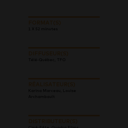
FORMAT(S)
1 X 52 minutes
DIFFUSEUR(S)
Télé-Québec, TFO
RÉALISATEUR(S)
Karina Marceau, Louise
Archambault
DISTRIBUTEUR(S)
Ciné-Fête, Quadra Films