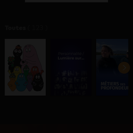
Toutes
(
123
)