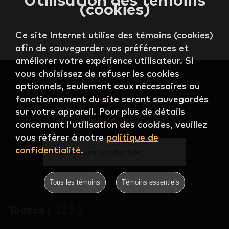
(cookies)
Ce site Internet utilise des témoins (cookies)
afin de sauvegarder vos préférences et
améliorer votre expérience utilisateur. Si
vous choisissez de refuser les cookies
optionnels, seulement ceux nécessaires au
fonctionnement du site seront sauvegardés
TOUTES
DOCUMENTAIRE
ANIMATION
FICTION
sur votre appareil. Pour plus de détails
MÉDIAS NUMÉRIQUES
JEU
concernant l'utilisation des cookies, veuillez
vous référer à notre
politique de
confidentialité
.
Trouver une production
Tous les témoins
Témoins essentiels
Toutes
(
123
)