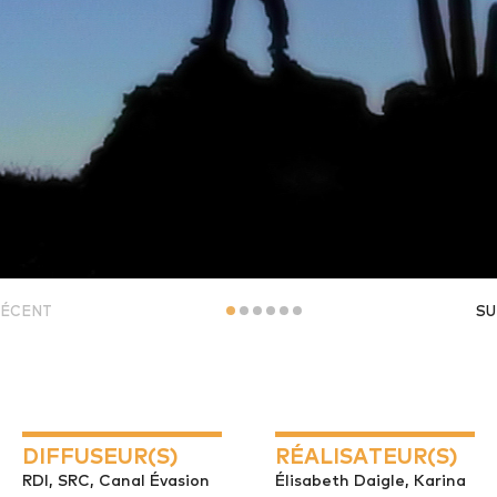
ÉCENT
SU
DIFFUSEUR(S)
RÉALISATEUR(S)
RDI, SRC, Canal Évasion
Élisabeth Daigle, Karina