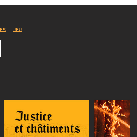
ES
JEU