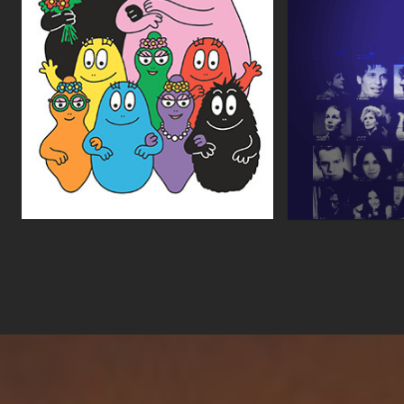
Barbapapa - À bonne
Personnalit
école
sur...
Animation
Série documenta