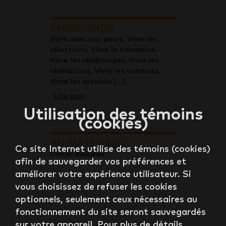
ÉMISSION(S)
Vivre avec nos peurs, Vivre les
sélections, Vivre la naissance,
Vivre les repêchages, Vivre les
révélations, Vivre les combats,
Vivre les seconds [...]
Lire plus
Utilisation des témoins
(cookies)
ANIMATEUR(S)
Ce site Internet utilise des témoins (cookies)
Daniel Boucher
afin de sauvegarder vos préférences et
améliorer votre expérience utilisateur. Si
vous choisissez de refuser les cookies
optionnels, seulement ceux nécessaires au
fonctionnement du site seront sauvegardés
sur votre appareil. Pour plus de détails