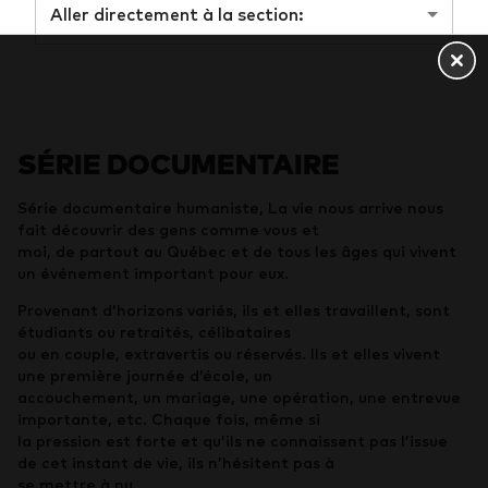
Aller directement à la section:
SÉRIE DOCUMENTAIRE
Série documentaire humaniste, La vie nous arrive nous
fait découvrir des gens comme vous et
moi, de partout au Québec et de tous les âges qui vivent
un événement important pour eux.
Provenant d’horizons variés, ils et elles travaillent, sont
étudiants ou retraités, célibataires
ou en couple, extravertis ou réservés. Ils et elles vivent
une première journée d’école, un
accouchement, un mariage, une opération, une entrevue
importante, etc. Chaque fois, même si
la pression est forte et qu’ils ne connaissent pas l’issue
de cet instant de vie, ils n’hésitent pas à
se mettre à nu.