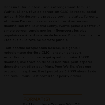
Dans un futur lointain… mais étrangement familier,
Wolfie, 15 ans, rêve de percer sur CLIC, le réseau social
qui contrôle désormais presque tout : le statut, l’argent,
et même l’accès aux services de base. Avec un seul
abonné, son meilleur ami Lenny, Wolfie peine à s’offrir un
simple burger, tandis que les influenceurs les plus
populaires mènent une vie de luxe sur Mars, dans une cité
utopique où la fête ne s’arrête jamais.
Tout bascule lorsque Odin Roscoe, le « génie »
mégalomane derrière CLIC, lance un concours
exceptionnel : n’importe qui ayant au moins 10 000
abonnés, une fraction du seuil habituel, peut espérer
décrocher un billet pour Mars. Pour Wolfie, c’est une
occasion inespérée. Il est peut-être à 9 999 abonnés de
son rêve… mais il est prêt à tout pour y arriver.
FORMAT(S)
8 x 11 minutes + Contenu Web (12