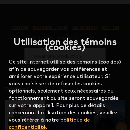
TOUTES
DOCUMENTAIRE
ANIMATION
FICTION
MÉDIAS NUMÉRIQUES
JEU
Utilisation des témoins
(cookies)
Trouver une production
Ce site Internet utilise des témoins (cookies)
afin de sauvegarder vos préférences et
améliorer votre expérience utilisateur. Si
vous choisissez de refuser les cookies
Toutes
(
123
)
optionnels, seulement ceux nécessaires au
fonctionnement du site seront sauvegardés
sur votre appareil. Pour plus de détails
concernant l'utilisation des cookies, veuillez
vous référer à notre
politique de
confidentialité
.