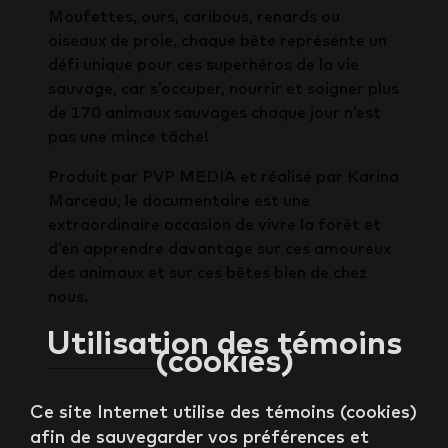
Moufettes, ours, caribous, renards ou
oiseaux de proie, chaque bête représente un
défi unique pour ces superhéros de la vie
sauvage, car s’occuper, nourrir et soigner plus
de 170 animaux sauvages chaque jour n’est
pas une mince tâche!
Produit par PVP MEDIA et réalisé par Karina
Marceau, le documentaire est une
extraordinaire occasion de vivre la forêt et
d’en apprendre davantage sur ces amoureux
des animaux et sur ces bêtes bien de chez
nous.
Utilisation des témoins
(cookies)
Ce site Internet utilise des témoins (cookies)
afin de sauvegarder vos préférences et