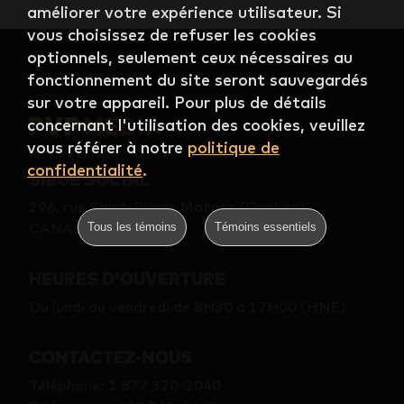
améliorer votre expérience utilisateur. Si
vous choisissez de refuser les cookies
optionnels, seulement ceux nécessaires au
fonctionnement du site seront sauvegardés
sur votre appareil. Pour plus de détails
concernant l'utilisation des cookies, veuillez
vous référer à notre
politique de
confidentialité
.
SIÈGE SOCIAL
296, rue Saint-Pierre Matane (Québec)
CANADA G4W 2B9
Tous les témoins
Témoins essentiels
HEURES D'OUVERTURE
Du lundi au vendredi de 8H30 à 17H00 (HNE)
CONTACTEZ-NOUS
Téléphone
:
1 877 320-2040