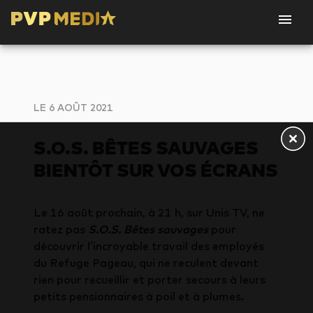
LE 6 AOÛT 2021
S.O.S. BÊTES SAUVAGES
BIENTÔT SUR VOS ÉCRANS
Le 16 août prochain, à 21 h, sur Unis TV, ne
ratez pas
S.O.S. Bêtes sauvages
pour
découvrir l’incroyable travail des employés
du Refuge Pageau, qui ne reculent devant
rien pour recueillir et porter secours à leurs
petits pensionnaires à poil et à plumes.