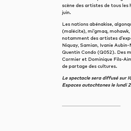
scène des artistes de tous les
juin.
Les nations abénakise, algonq
(malécite), mi’gmaq, mohawk, n
notamment des artistes d’expé
Niquay, Samian, Ivanie Aubin-
Quentin Condo (Q052). Des mus
Cormier et Dominique Fils-Aimé
de partage des cultures.
Le spectacle sera diffusé sur IC
Espaces autochtones le lundi 21