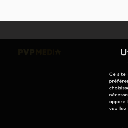
U
Ce site 
préféren
choisiss
nécessa
appareil
veuillez