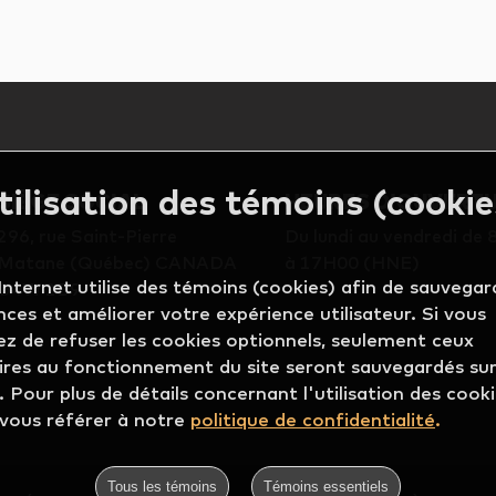
tilisation des témoins (cookie
SIÈGE SOCIAL
HEURES D'OUVERT
296, rue Saint-Pierre
Du lundi au vendredi de
Matane (Québec) CANADA
à 17H00 (HNE)
Internet utilise des témoins (cookies) afin de sauvegar
G4W 2B9
ces et améliorer votre expérience utilisateur. Si vous
ez de refuser les cookies optionnels, seulement ceux
ires au fonctionnement du site seront sauvegardés sur
. Pour plus de détails concernant l'utilisation des cooki
 vous référer à notre
politique de confidentialité
.
Tous les témoins
Témoins essentiels