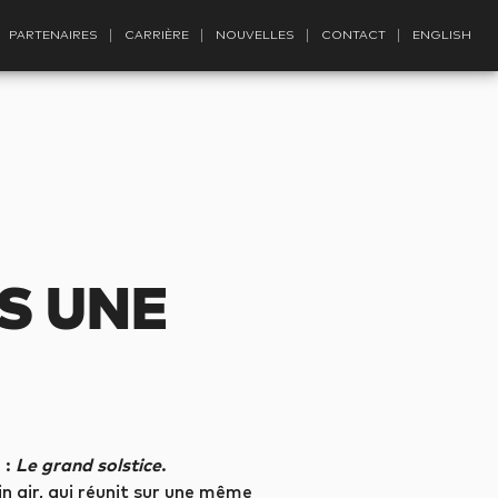
PARTENAIRES
CARRIÈRE
NOUVELLES
CONTACT
ENGLISH
S UNE
 :
Le grand solstice
.
n air, qui réunit sur une même