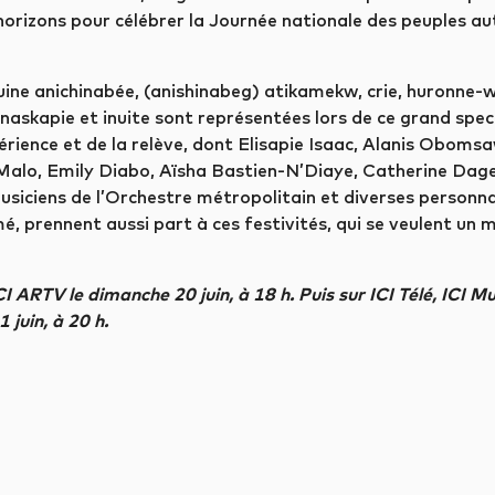
 horizons pour célébrer la Journée nationale des peuples au
uine anichinabée, (anishinabeg) atikamekw, crie, huronne-
askapie et inuite sont représentées lors de ce grand spec
rience et de la relève, dont Elisapie Isaac, Alanis Oboms
Malo, Emily Diabo, Aïsha Bastien-N’Diaye, Catherine Dag
iciens de l’Orchestre métropolitain et diverses personn
, prennent aussi part à ces festivités, qui se veulent un m
I ARTV le dimanche 20 juin, à 18 h. Puis sur ICI Télé, ICI M
 juin, à 20 h.