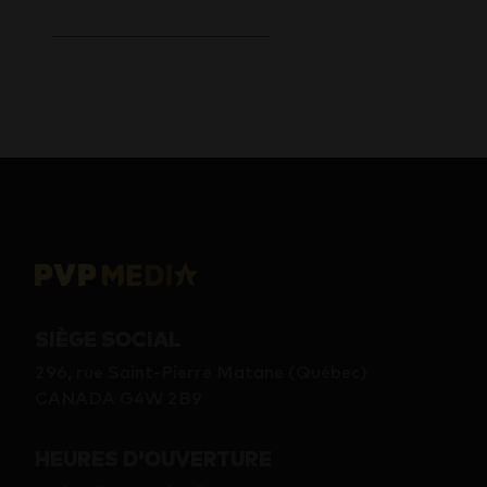
SIÈGE SOCIAL
296, rue Saint-Pierre Matane (Québec)
CANADA G4W 2B9
HEURES D'OUVERTURE