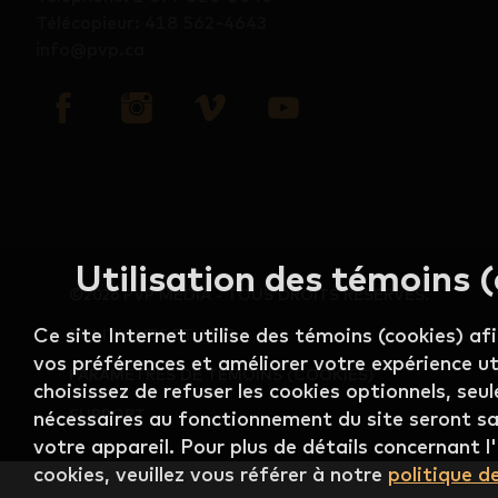
Télécopieur
:
418 562-4643
info@pvp.ca
Utilisation des témoins 
©2026 PVP MEDIA - TOUS DROITS RÉSERVÉS.
Ce site Internet utilise des témoins (cookies) a
POLITIQUES ET AVIS
vos préférences et améliorer votre expérience uti
PARAMÈTRES DE TÉMOINS (COOKIES)
choisissez de refuser les cookies optionnels, se
SUPPORT
nécessaires au fonctionnement du site seront s
votre appareil. Pour plus de détails concernant l'
cookies, veuillez vous référer à notre
politique d