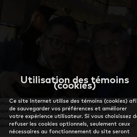
Utilisation des témoins
(cookies)
Ce site Internet utilise des témoins (cookies) af
Photographie : Jean-François Côté, Louise Girard ainsi
de sauvegarder vos préférences et améliorer
que Yves Lafontaine, gagnants du Gémeau pour la
votre expérience utilisateur. Si vous choisissez d
meilleure composante numérique pour émission/série
refuser les cookies optionnels, seulement ceux
documentaire avec le projet
Que mangera-t-on demain?
nécessaires au fonctionnement du site seront