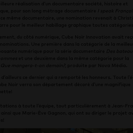
illeure réalisation d’un documentaire société, histoire et
tique, pour son long métrage documentaire
I speak Françai
 ce même documentaire, une nomination revenait à Christ
re pour le meilleur habillage graphique toutes catégories
ement, du côté numérique, Cube Noir Innovation avait reç
nominations. Une première dans la catégorie de la meilleu
osante numérique pour la série documentaire
Des bateau
hommes
et une deuxième dans la même catégorie pour la
e
Que mangera-t-on demain?
, produite par Nova Média.
 d’ailleurs ce dernier qui a remporté les honneurs. Toute l’
ube Noir verra son département décoré d’une magnifique
uette!
itations à toute l’équipe, tout particulièrement à Jean-Fr
ainsi que Marie-Ève Gagnon, qui ont su diriger le projet a
ès!