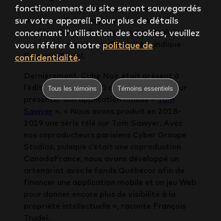
fonctionnement du site seront sauvegardés
Web, de boutiques en ligne. Nous avons des
sur votre appareil. Pour plus de détails
solutions d’infonuagique… Il y a plusieurs
cordes à l’arc de Cube Noir qui se déploient
concernant l'utilisation des cookies, veuillez
sur plusieurs secteurs d’activité », indique
vous référer à notre
politique de
François Trudel.
confidentialité
.
Dernièrement, Cube Noir était présent à
l’édition en ligne 2020 du MEGAMIGS pour
Tous les témoins
Témoins essentiels
présenter son application mobile «
Tom
Sawyer
». « Nous avons produit en 2018-
2019 une série télé sur Tom Sawyer. Avec
nos coproducteurs parisiens Cyber Groupe
Studios, puisque c’était une coproduction
CanadaFrance, nous avons développé un
artenariat avec le fonds Québecor afin de
financer une application mobile et un jeu Web
pour donner encore plus de visibilité à la
propriété intellectuelle », raconte François
Trudel.