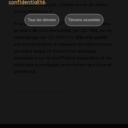
confidentialité
.
leur appartient pas. J'avais envie de mieux
comprendre ça.
»
Tous les témoins
Témoins essentiels
er
À ne pas manquer le 1
mars, 22 h 30, dans
le cadre de Doc Humanité, sur ICI Télé, ou en
rattrapage sur ICI TOU.TV,
Elle m’a quitté
est une invitation à repenser la rupture sous
un autre angle et à ouvrir un dialogue
nécessaire sur la souffrance masculine et les
solutions à envisager pour éviter que tous en
souffrent.